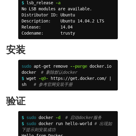
$ 
lsb_release 
-a
No LSB modules are available.

Distributor ID: Ubuntu

Description:    Ubuntu 14.04.2 LTS

Release:        14.04

Codename:       trusty
安装
sudo 
apt-get remove 
--purge
 docker.io 
docker  
# 删除默认docker
$ 
wget 
-qO-
 https://get.docker.com/ | 
sh   
# 参考官网安装手册
验证
$ 
sudo 
docker 
-d
# 启动docker服务
$ 
sudo 
docker run hello-world 
# 出现如
下提示则安装成功

Hello from Docker.