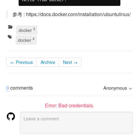
参考 : https://docs.docker.com/installation/ubuntulinux/
3
docker
4
docker
← Previous
Archive
Next →
0
comments
Anonymous
Error: Bad credentials.